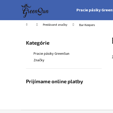
K
Prejsť
na
o
Pracie pásiky Gree
obsah
Späť
Späť
š
do
do
í
Domov
Predávané značky
Bar Keepers
obchodu
obchodu
k
B
o
Preskočiť
Kategórie
č
kategórie
n
Pracie pásiky GreenSun
ý
Značky
p
a
n
Prijímame online platby
e
l
Z