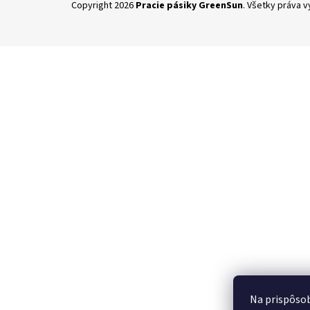
Copyright 2026
Pracie pásiky GreenSun
. Všetky práva 
á
p
ä
t
i
e
Na prispôsob