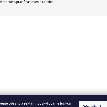
vyhradené.
Upraviť nastavenie cookies
enie obsahu a reklám, poskytovanie funkcií
Odmietnuť