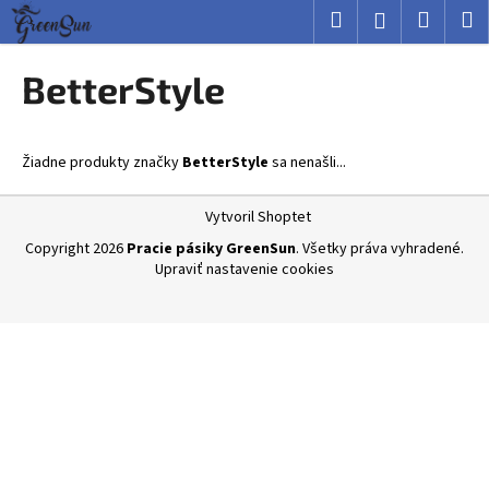
K
Prejsť
Hľadať
Nákup
M
Prihlásenie
na
o
obsah
Späť
Späť
košík
š
BetterStyle
í
Č
k
o
Žiadne produkty značky
BetterStyle
sa nenašli...
p
o
Z
Vytvoril Shoptet
t
á
Copyright 2026
Pracie pásiky GreenSun
. Všetky práva vyhradené.
r
p
Upraviť nastavenie cookies
e
ä
b
t
u
i
j
e
e
t
e
n