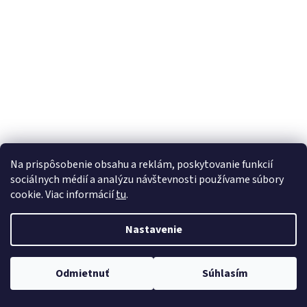
á
j
s
ť
?
HĽADAŤ
Na prispôsobenie obsahu a reklám, poskytovanie funkcií
sociálnych médií a analýzu návštevnosti používame súbory
cookie. Viac informácií
tu
.
Nastavenie
Odmietnuť
Súhlasím