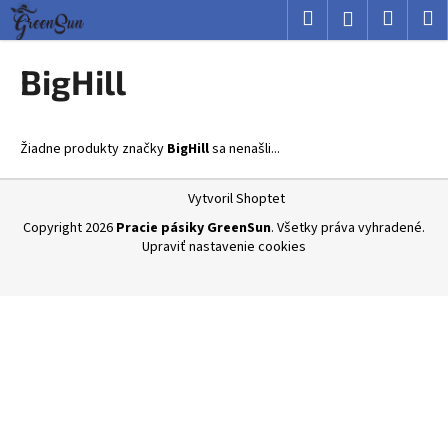
K
Prejsť
Hľadať
Nákup
M
Prihlásenie
na
o
obsah
Späť
Späť
košík
š
BigHill
í
Č
k
o
Žiadne produkty značky
BigHill
sa nenašli...
p
o
Z
Vytvoril Shoptet
t
á
Copyright 2026
Pracie pásiky GreenSun
. Všetky práva vyhradené.
r
p
Upraviť nastavenie cookies
e
ä
b
t
u
i
j
e
e
t
e
n