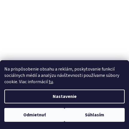
á
j
s
ť
?
HĽADAŤ
Na prispôsobenie obsahu a reklám, poskytovanie funkcií
sociálnych médií a analýzu návštevnosti používame súbory
cookie. Viac informácií
tu
.
Nastavenie
Odmietnuť
Súhlasím