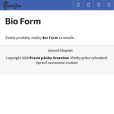
K
Prejsť
Hľadať
Nákup
M
Prihlásenie
na
o
obsah
Späť
Späť
košík
š
Bio Form
í
Č
k
o
Žiadne produkty značky
Bio Form
sa nenašli...
p
o
Z
Vytvoril Shoptet
t
á
Copyright 2026
Pracie pásiky GreenSun
. Všetky práva vyhradené.
r
p
Upraviť nastavenie cookies
e
ä
b
t
u
i
j
e
e
t
e
n