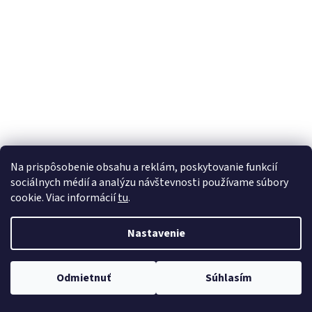
á
j
s
ť
?
HĽADAŤ
Na prispôsobenie obsahu a reklám, poskytovanie funkcií
sociálnych médií a analýzu návštevnosti používame súbory
cookie. Viac informácií
tu
.
Nastavenie
Odmietnuť
Súhlasím