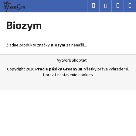
K
Prejsť
Hľadať
Nákup
M
Prihlásenie
na
o
obsah
Späť
Späť
košík
š
Biozym
í
Č
k
o
Žiadne produkty značky
Biozym
sa nenašli...
p
o
Z
Vytvoril Shoptet
t
á
Copyright 2026
Pracie pásiky GreenSun
. Všetky práva vyhradené.
r
p
Upraviť nastavenie cookies
e
ä
b
t
u
i
j
e
e
t
e
n