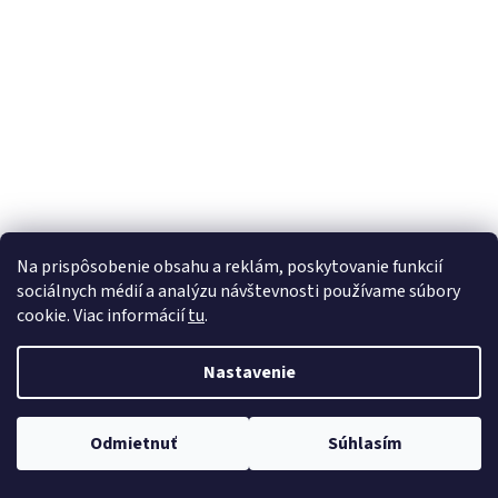
á
j
s
ť
?
HĽADAŤ
Na prispôsobenie obsahu a reklám, poskytovanie funkcií
sociálnych médií a analýzu návštevnosti používame súbory
cookie. Viac informácií
tu
.
Nastavenie
Odmietnuť
Súhlasím