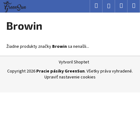
K
Prejsť
Hľadať
Nákup
M
Prihlásenie
na
o
obsah
Späť
Späť
košík
š
Browin
í
Č
k
o
Žiadne produkty značky
Browin
sa nenašli...
p
o
Z
Vytvoril Shoptet
t
á
Copyright 2026
Pracie pásiky GreenSun
. Všetky práva vyhradené.
r
p
Upraviť nastavenie cookies
e
ä
b
t
u
i
j
e
e
t
e
n