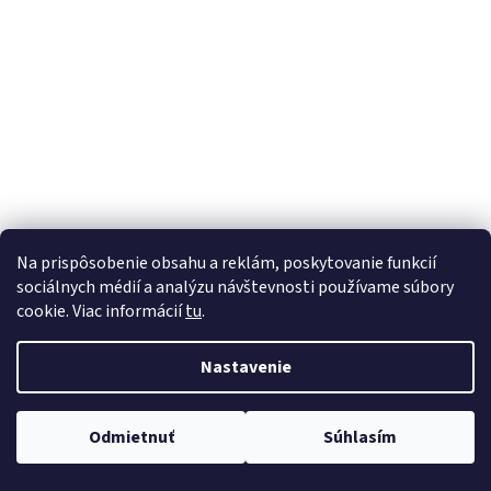
á
j
s
ť
?
HĽADAŤ
Na prispôsobenie obsahu a reklám, poskytovanie funkcií
sociálnych médií a analýzu návštevnosti používame súbory
cookie. Viac informácií
tu
.
Nastavenie
Odmietnuť
Súhlasím