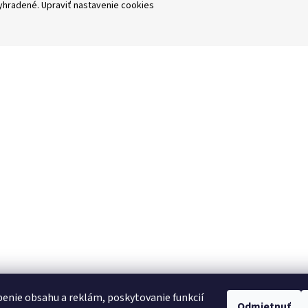
vyhradené.
Upraviť nastavenie cookies
enie obsahu a reklám, poskytovanie funkcií
Odmietnuť