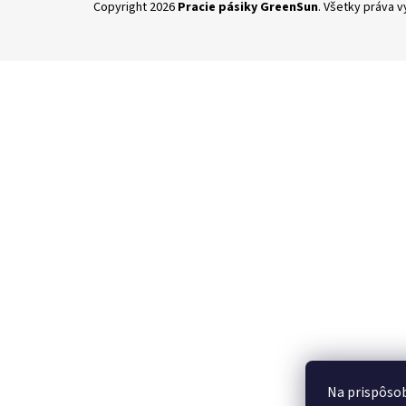
Copyright 2026
Pracie pásiky GreenSun
. Všetky práva 
á
p
ä
t
i
e
Na prispôsob