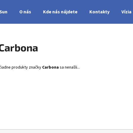
nSun
O nás
Kde nás nájdete
Kontakty
Vízia
Čo potrebujete nájsť?
Carbona
HĽADAŤ
Žiadne produkty značky
Carbona
sa nenašli...