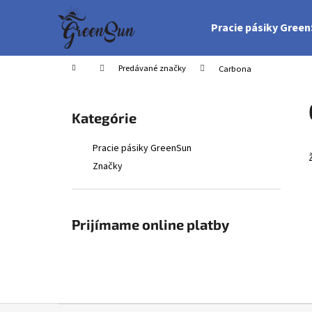
K
Prejsť
na
o
Pracie pásiky Gree
obsah
Späť
Späť
š
do
do
í
Domov
Predávané značky
Carbona
obchodu
obchodu
k
B
o
Preskočiť
Kategórie
č
kategórie
n
Pracie pásiky GreenSun
ý
Značky
p
a
n
Prijímame online platby
e
l
Z