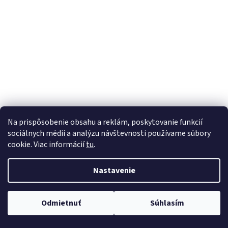
á
j
s
ť
?
HĽADAŤ
Na prispôsobenie obsahu a reklám, poskytovanie funkcií
sociálnych médií a analýzu návštevnosti používame súbory
cookie. Viac informácií
tu
.
Nastavenie
Odmietnuť
Súhlasím