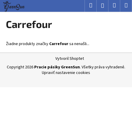
K
Prejsť
Hľadať
Nákup
M
Prihlásenie
na
o
obsah
Späť
Späť
košík
š
Carrefour
í
Č
k
o
Žiadne produkty značky
Carrefour
sa nenašli...
p
o
Z
Vytvoril Shoptet
t
á
Copyright 2026
Pracie pásiky GreenSun
. Všetky práva vyhradené.
r
p
Upraviť nastavenie cookies
e
ä
b
t
u
i
j
e
e
t
e
n