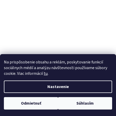
á
j
s
ť
?
HĽADAŤ
Na prispôsobenie obsahu a reklám, poskytovanie funkcií
sociálnych médií a analýzu návštevnosti používame súbory
cookie. Viac informácií
tu
.
Nastavenie
Odmietnuť
Súhlasím