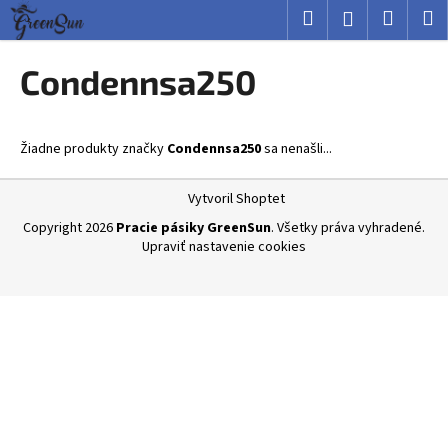
K
Prejsť
Hľadať
Nákup
M
Prihlásenie
na
o
obsah
Späť
Späť
košík
š
Condennsa250
í
Č
k
o
Žiadne produkty značky
Condennsa250
sa nenašli...
p
o
Z
Vytvoril Shoptet
t
á
Copyright 2026
Pracie pásiky GreenSun
. Všetky práva vyhradené.
r
p
Upraviť nastavenie cookies
e
ä
b
t
u
i
j
e
e
t
e
n