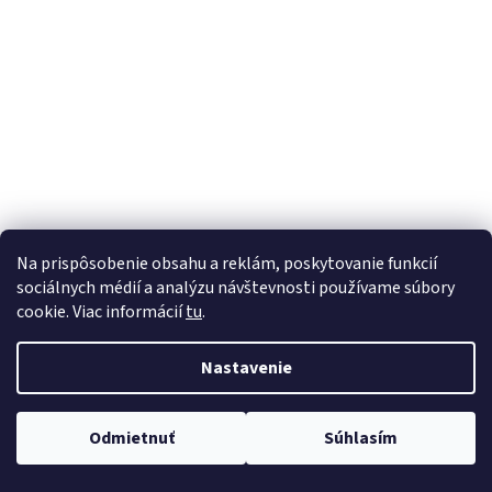
á
j
s
ť
?
HĽADAŤ
Na prispôsobenie obsahu a reklám, poskytovanie funkcií
sociálnych médií a analýzu návštevnosti používame súbory
cookie. Viac informácií
tu
.
Nastavenie
Odmietnuť
Súhlasím