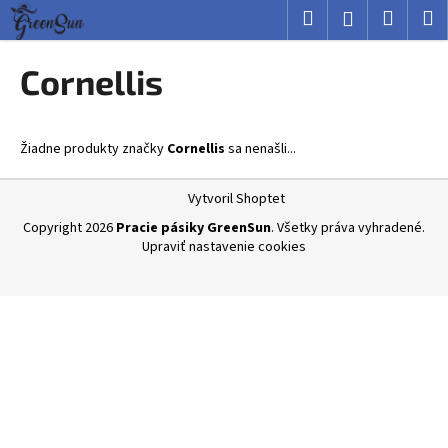
K
Prejsť
Hľadať
Nákup
M
Prihlásenie
na
o
obsah
Späť
Späť
košík
š
Cornellis
í
Č
k
o
Žiadne produkty značky
Cornellis
sa nenašli...
p
o
Z
Vytvoril Shoptet
t
á
Copyright 2026
Pracie pásiky GreenSun
. Všetky práva vyhradené.
r
p
Upraviť nastavenie cookies
e
ä
b
t
u
i
j
e
e
t
e
n