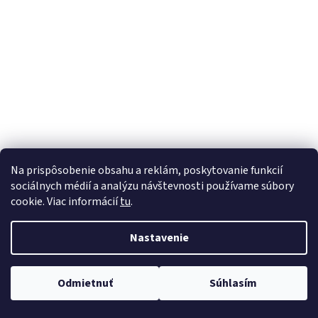
á
j
s
ť
?
HĽADAŤ
Na prispôsobenie obsahu a reklám, poskytovanie funkcií
sociálnych médií a analýzu návštevnosti používame súbory
cookie. Viac informácií
tu
.
Nastavenie
Odmietnuť
Súhlasím