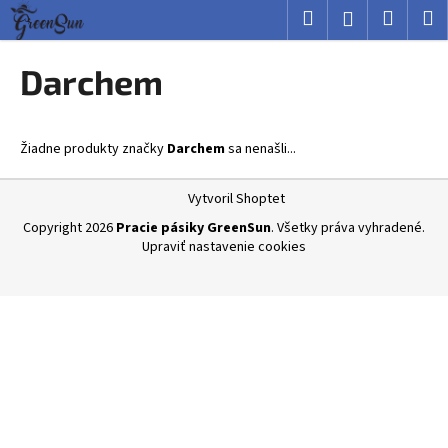
K
Prejsť
Hľadať
Nákup
M
Prihlásenie
na
o
obsah
Späť
Späť
košík
š
Darchem
í
Č
k
o
Žiadne produkty značky
Darchem
sa nenašli...
p
o
Z
Vytvoril Shoptet
t
á
Copyright 2026
Pracie pásiky GreenSun
. Všetky práva vyhradené.
r
p
Upraviť nastavenie cookies
e
ä
b
t
u
i
j
e
e
t
e
n