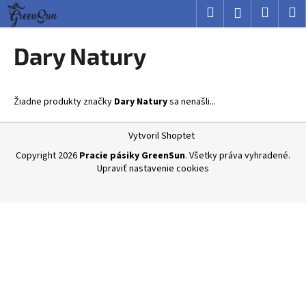
K
Prejsť
Hľadať
Nákup
M
Prihlásenie
na
o
obsah
Späť
Späť
košík
š
Dary Natury
í
Č
k
o
Žiadne produkty značky
Dary Natury
sa nenašli...
p
o
Z
Vytvoril Shoptet
t
á
Copyright 2026
Pracie pásiky GreenSun
. Všetky práva vyhradené.
r
p
Upraviť nastavenie cookies
e
ä
b
t
u
i
j
e
e
t
e
n