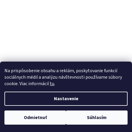
á
j
s
ť
?
HĽADAŤ
Na prispôsobenie obsahu a reklám, poskytovanie funkcií
sociálnych médií a analýzu návštevnosti používame súbory
cookie. Viac informácií
tu
.
Nastavenie
Odmietnuť
Súhlasím