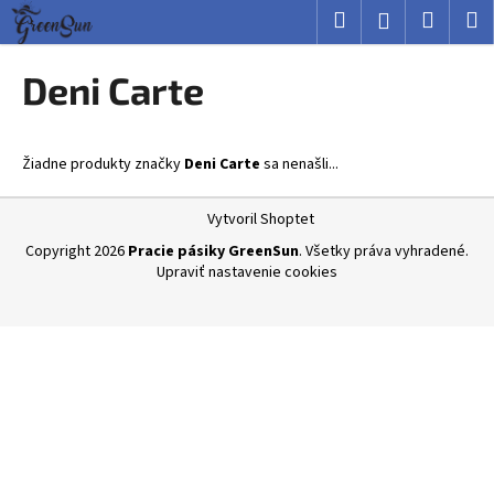
K
Prejsť
Hľadať
Nákup
M
Prihlásenie
na
o
obsah
Späť
Späť
košík
š
Deni Carte
í
Č
k
o
Žiadne produkty značky
Deni Carte
sa nenašli...
p
o
Z
Vytvoril Shoptet
t
á
Copyright 2026
Pracie pásiky GreenSun
. Všetky práva vyhradené.
r
p
Upraviť nastavenie cookies
e
ä
b
t
u
i
j
e
e
t
e
n