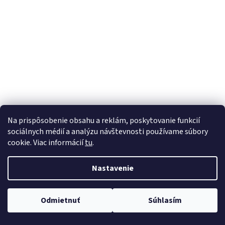
á
j
s
ť
?
HĽADAŤ
Na prispôsobenie obsahu a reklám, poskytovanie funkcií
sociálnych médií a analýzu návštevnosti používame súbory
cookie. Viac informácií
tu
.
Nastavenie
Odmietnuť
Súhlasím