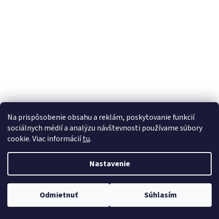
á
j
s
ť
?
HĽADAŤ
Na prispôsobenie obsahu a reklám, poskytovanie funkcií
sociálnych médií a analýzu návštevnosti používame súbory
cookie. Viac informácií
tu
.
Nastavenie
Odmietnuť
Súhlasím