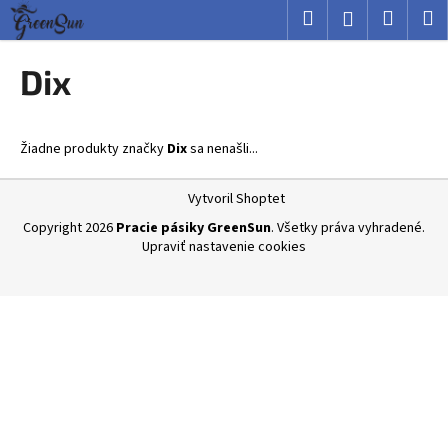
K
Prejsť
Hľadať
Nákup
M
Prihlásenie
na
o
obsah
Späť
Späť
košík
š
Dix
í
Č
k
o
Žiadne produkty značky
Dix
sa nenašli...
p
o
Z
Vytvoril Shoptet
t
á
Copyright 2026
Pracie pásiky GreenSun
. Všetky práva vyhradené.
r
p
Upraviť nastavenie cookies
e
ä
b
t
u
i
j
e
e
t
e
n