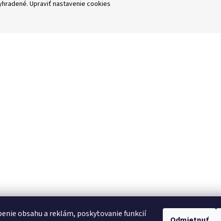
vyhradené.
Upraviť nastavenie cookies
enie obsahu a reklám, poskytovanie funkcií
Odmietnuť