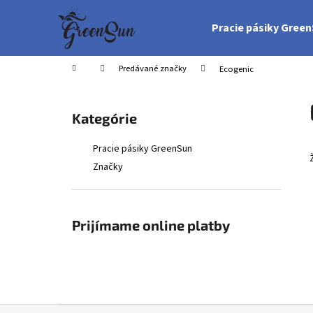
K
Prejsť
na
o
Pracie pásiky Gree
obsah
Späť
Späť
š
do
do
í
Domov
Predávané značky
Ecogenic
obchodu
obchodu
k
B
o
Preskočiť
Kategórie
č
kategórie
n
Pracie pásiky GreenSun
ý
Značky
p
a
n
Prijímame online platby
e
l
Z