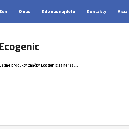
nSun
O nás
Kde nás nájdete
Kontakty
Vízia
Čo potrebujete nájsť?
Ecogenic
HĽADAŤ
Žiadne produkty značky
Ecogenic
sa nenašli...