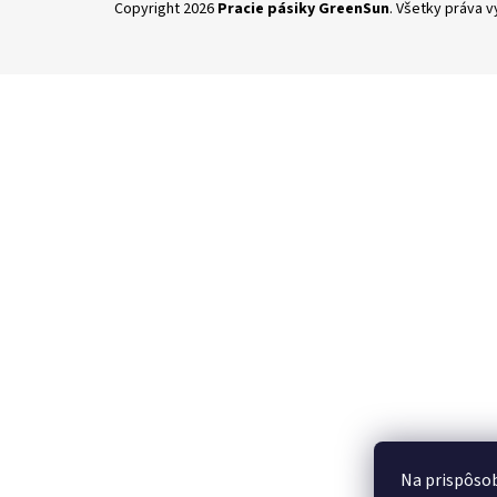
Copyright 2026
Pracie pásiky GreenSun
. Všetky práva 
á
p
ä
t
i
e
Na prispôsob