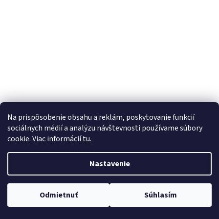
á
j
s
ť
?
HĽADAŤ
Na prispôsobenie obsahu a reklám, poskytovanie funkcií
sociálnych médií a analýzu návštevnosti používame súbory
cookie. Viac informácií
tu
.
Nastavenie
Odmietnuť
Súhlasím