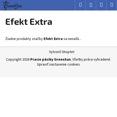
K
Prejsť
Hľadať
Nákup
M
Prihlásenie
na
o
obsah
Späť
Späť
košík
š
Efekt Extra
í
Č
k
o
Žiadne produkty značky
Efekt Extra
sa nenašli...
p
o
Z
Vytvoril Shoptet
t
á
Copyright 2026
Pracie pásiky GreenSun
. Všetky práva vyhradené.
r
p
Upraviť nastavenie cookies
e
ä
b
t
u
i
j
e
e
t
e
n