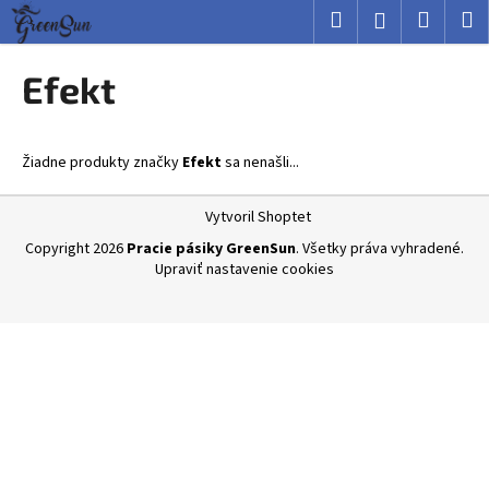
K
Prejsť
Hľadať
Nákup
M
Prihlásenie
na
o
obsah
Späť
Späť
košík
š
Efekt
í
Č
k
o
Žiadne produkty značky
Efekt
sa nenašli...
p
o
Z
Vytvoril Shoptet
t
á
Copyright 2026
Pracie pásiky GreenSun
. Všetky práva vyhradené.
r
p
Upraviť nastavenie cookies
e
ä
b
t
u
i
j
e
e
t
e
n