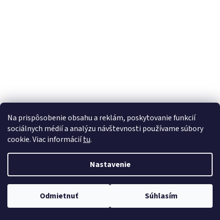
á
j
s
ť
?
HĽADAŤ
Na prispôsobenie obsahu a reklám, poskytovanie funkcií
sociálnych médií a analýzu návštevnosti používame súbory
cookie. Viac informácií
tu
.
Nastavenie
Odmietnuť
Súhlasím