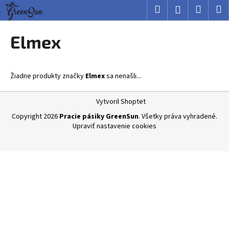
K
Prejsť
Hľadať
Nákup
M
Prihlásenie
na
o
obsah
Späť
Späť
košík
š
Elmex
í
Č
k
o
Žiadne produkty značky
Elmex
sa nenašli...
p
o
Z
Vytvoril Shoptet
t
á
Copyright 2026
Pracie pásiky GreenSun
. Všetky práva vyhradené.
r
p
Upraviť nastavenie cookies
e
ä
b
t
u
i
j
e
e
t
e
n