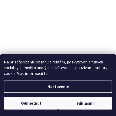
á
j
s
ť
?
HĽADAŤ
Na prispôsobenie obsahu a reklám, poskytovanie funkcií
sociálnych médií a analýzu návštevnosti používame súbory
cookie. Viac informácií
tu
.
Nastavenie
Odmietnuť
Súhlasím