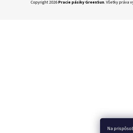
Copyright 2026
Pracie pásiky GreenSun
. Všetky práva 
á
p
ä
t
i
e
Na prispôsob