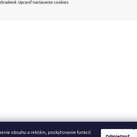
vyhradené.
Upraviť nastavenie cookies
enie obsahu a reklám, poskytovanie funkcií
Odmietnuť