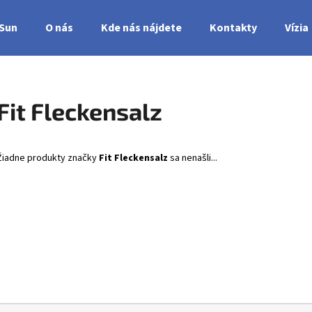
nSun
O nás
Kde nás nájdete
Kontakty
Vízia
Čo potrebujete nájsť?
Fit Fleckensalz
HĽADAŤ
Žiadne produkty značky
Fit Fleckensalz
sa nenašli...