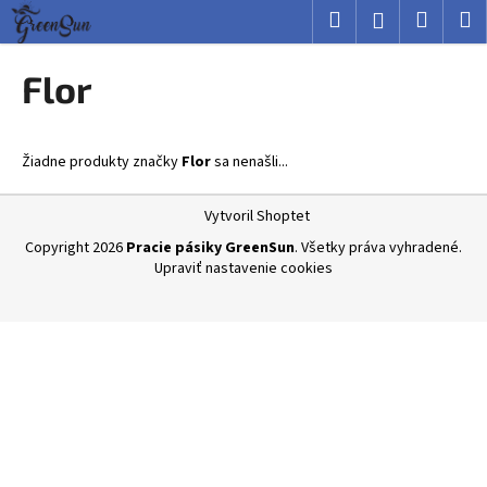
K
Prejsť
Hľadať
Nákup
M
Prihlásenie
na
o
obsah
Späť
Späť
košík
š
Flor
í
Č
k
o
Žiadne produkty značky
Flor
sa nenašli...
p
o
Z
Vytvoril Shoptet
t
á
Copyright 2026
Pracie pásiky GreenSun
. Všetky práva vyhradené.
r
p
Upraviť nastavenie cookies
e
ä
b
t
u
i
j
e
e
t
e
n