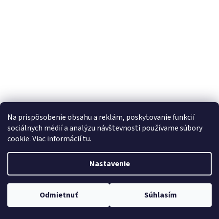
á
j
s
ť
?
HĽADAŤ
Na prispôsobenie obsahu a reklám, poskytovanie funkcií
sociálnych médií a analýzu návštevnosti používame súbory
cookie. Viac informácií
tu
.
Nastavenie
Odmietnuť
Súhlasím