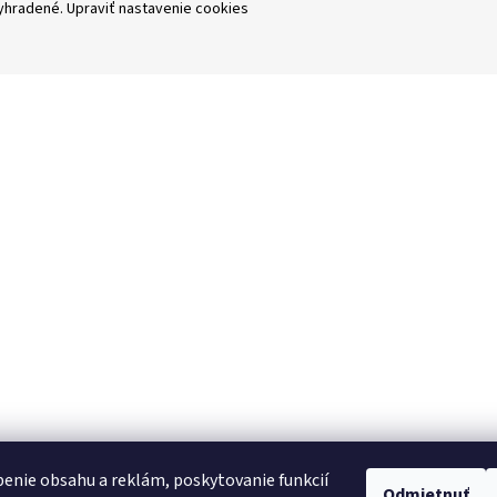
vyhradené.
Upraviť nastavenie cookies
enie obsahu a reklám, poskytovanie funkcií
Odmietnuť