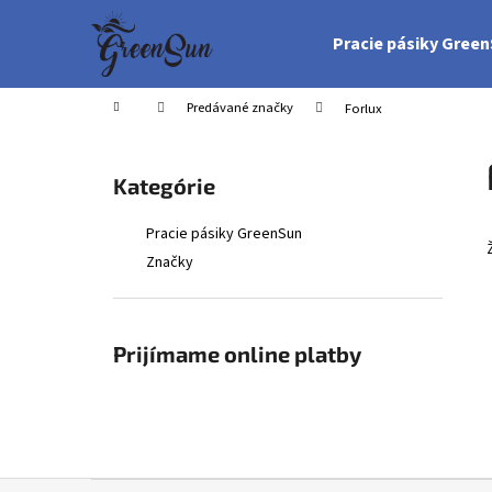
K
Prejsť
na
o
Pracie pásiky Gree
obsah
Späť
Späť
š
do
do
í
Domov
Predávané značky
Forlux
obchodu
obchodu
k
B
o
Preskočiť
Kategórie
č
kategórie
n
Pracie pásiky GreenSun
ý
Značky
p
a
n
Prijímame online platby
e
l
Z