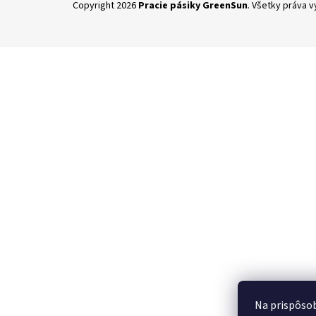
Copyright 2026
Pracie pásiky GreenSun
. Všetky práva 
á
p
ä
t
i
e
Na prispôsob