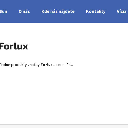
nSun
O nás
Kde nás nájdete
Kontakty
Vízia
Čo potrebujete nájsť?
Forlux
HĽADAŤ
Žiadne produkty značky
Forlux
sa nenašli...