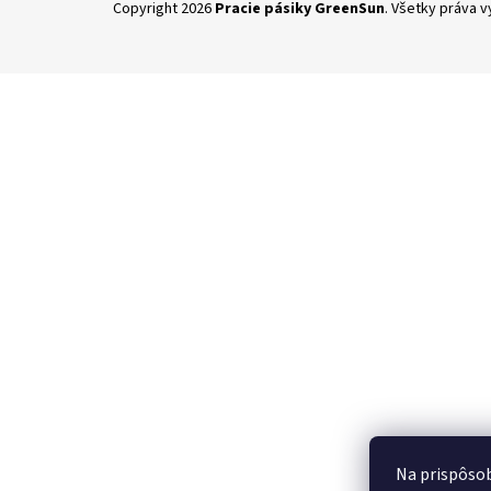
Copyright 2026
Pracie pásiky GreenSun
. Všetky práva 
á
p
ä
t
i
e
Na prispôsob