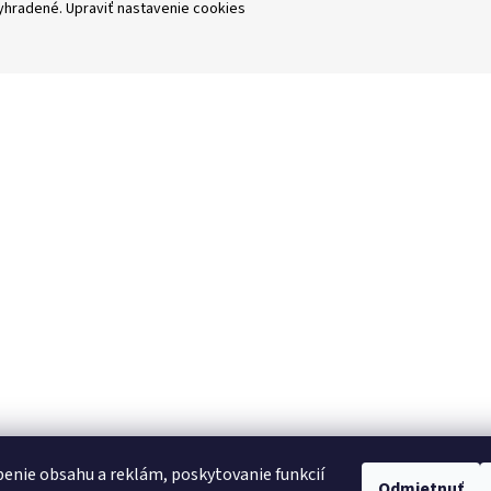
vyhradené.
Upraviť nastavenie cookies
enie obsahu a reklám, poskytovanie funkcií
Odmietnuť