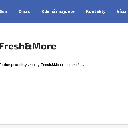
nSun
O nás
Kde nás nájdete
Kontakty
Vízia
Čo potrebujete nájsť?
Fresh&More
HĽADAŤ
Žiadne produkty značky
Fresh&More
sa nenašli...