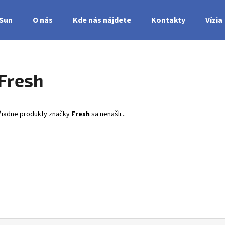
nSun
O nás
Kde nás nájdete
Kontakty
Vízia
Čo potrebujete nájsť?
Fresh
HĽADAŤ
Žiadne produkty značky
Fresh
sa nenašli...