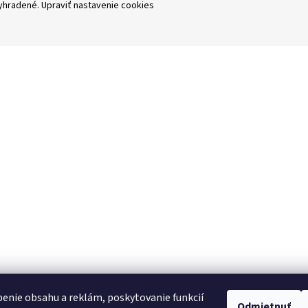
vyhradené.
Upraviť nastavenie cookies
enie obsahu a reklám, poskytovanie funkcií
Odmietnuť