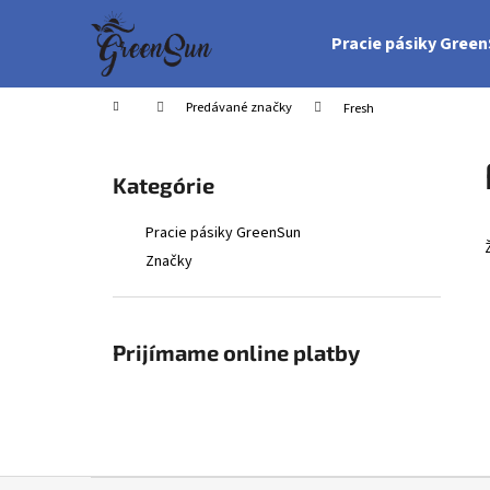
K
Prejsť
na
o
Pracie pásiky Gree
obsah
Späť
Späť
š
do
do
í
Domov
Predávané značky
Fresh
obchodu
obchodu
k
B
o
Preskočiť
Kategórie
č
kategórie
n
Pracie pásiky GreenSun
ý
Značky
p
a
n
Prijímame online platby
e
l
Z