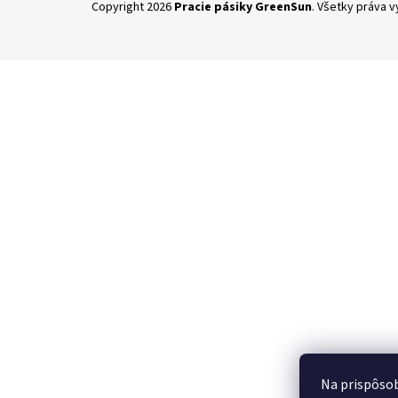
Copyright 2026
Pracie pásiky GreenSun
. Všetky práva 
á
p
ä
t
i
e
Na prispôsob