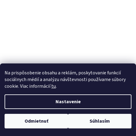
á
j
s
ť
?
HĽADAŤ
Na prispôsobenie obsahu a reklám, poskytovanie funkcií
sociálnych médií a analýzu návštevnosti používame súbory
cookie. Viac informácií
tu
.
Nastavenie
Odmietnuť
Súhlasím