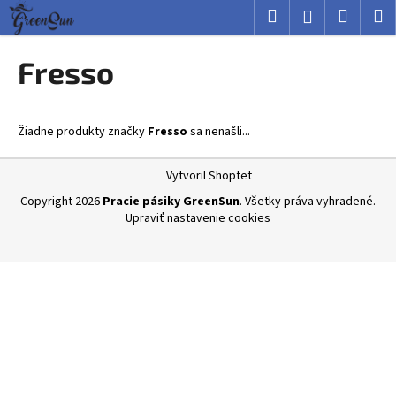
K
Prejsť
Hľadať
Nákup
M
Prihlásenie
na
o
obsah
Späť
Späť
košík
š
Fresso
í
Č
k
o
Žiadne produkty značky
Fresso
sa nenašli...
p
o
Z
Vytvoril Shoptet
t
á
Copyright 2026
Pracie pásiky GreenSun
. Všetky práva vyhradené.
r
p
Upraviť nastavenie cookies
e
ä
b
t
u
i
j
e
e
t
e
n