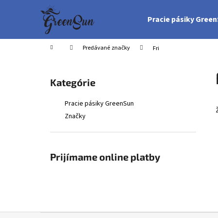
K
Prejsť
na
o
Pracie pásiky Gree
obsah
Späť
Späť
š
do
do
í
Domov
Predávané značky
Fri
obchodu
obchodu
k
B
o
Preskočiť
Kategórie
č
kategórie
n
Pracie pásiky GreenSun
ý
Značky
p
a
n
Prijímame online platby
e
l
Z