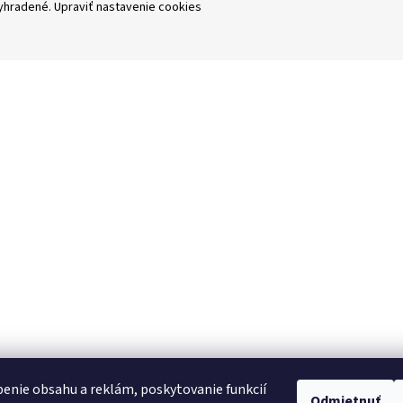
vyhradené.
Upraviť nastavenie cookies
enie obsahu a reklám, poskytovanie funkcií
Odmietnuť