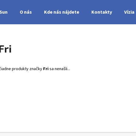
nSun
O nás
Kde nás nájdete
Kontakty
Vízia
Čo potrebujete nájsť?
Fri
HĽADAŤ
Žiadne produkty značky
Fri
sa nenašli...