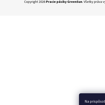
Copyright 2026
Pracie pásiky GreenSun
. Všetky práva 
á
p
ä
t
i
e
Na prispôsob