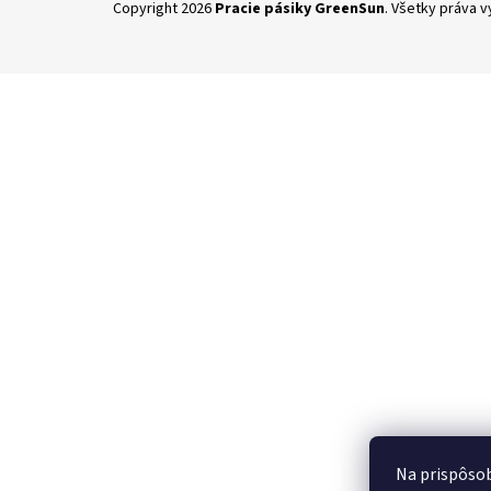
Copyright 2026
Pracie pásiky GreenSun
. Všetky práva 
á
p
ä
t
i
e
Na prispôsob