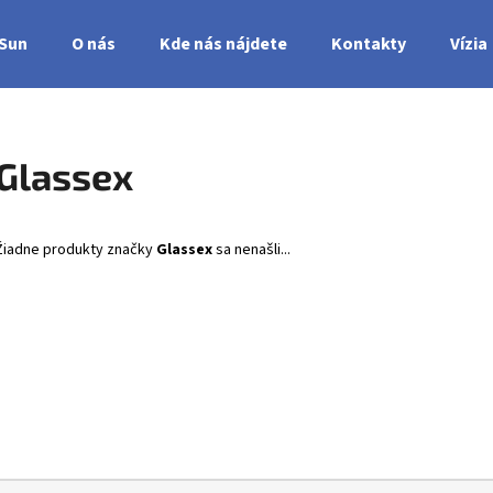
nSun
O nás
Kde nás nájdete
Kontakty
Vízia
Čo potrebujete nájsť?
Glassex
HĽADAŤ
Žiadne produkty značky
Glassex
sa nenašli...