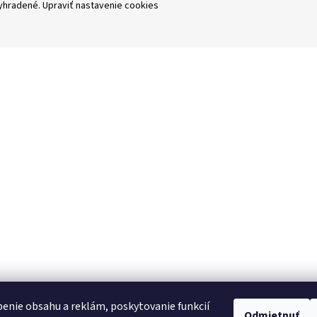
vyhradené.
Upraviť nastavenie cookies
enie obsahu a reklám, poskytovanie funkcií
Odmietnuť