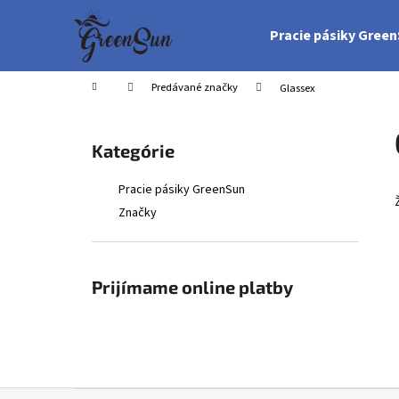
K
Prejsť
na
o
Pracie pásiky Gree
obsah
Späť
Späť
š
do
do
í
Domov
Predávané značky
Glassex
obchodu
obchodu
k
B
o
Preskočiť
Kategórie
č
kategórie
n
Pracie pásiky GreenSun
ý
Značky
p
a
n
Prijímame online platby
e
l
Z