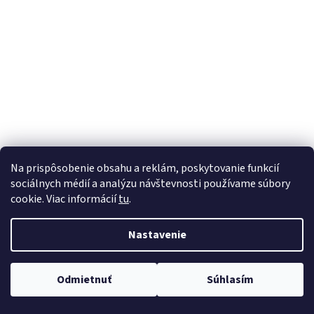
á
j
s
ť
?
HĽADAŤ
Na prispôsobenie obsahu a reklám, poskytovanie funkcií
sociálnych médií a analýzu návštevnosti používame súbory
cookie. Viac informácií
tu
.
Nastavenie
Odmietnuť
Súhlasím