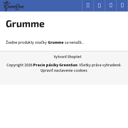
K
Prejsť
Hľadať
Nákup
M
Prihlásenie
na
o
obsah
Späť
Späť
košík
š
Grumme
í
Č
k
o
Žiadne produkty značky
Grumme
sa nenašli...
p
o
Z
Vytvoril Shoptet
t
á
Copyright 2026
Pracie pásiky GreenSun
. Všetky práva vyhradené.
r
p
Upraviť nastavenie cookies
e
ä
b
t
u
i
j
e
e
t
e
n