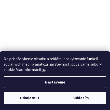
á
j
s
ť
?
HĽADAŤ
Na prispôsobenie obsahu a reklám, poskytovanie funkcií
sociálnych médií a analýzu návštevnosti používame súbory
cookie. Viac informácií
tu
.
Nastavenie
Odmietnuť
Súhlasím