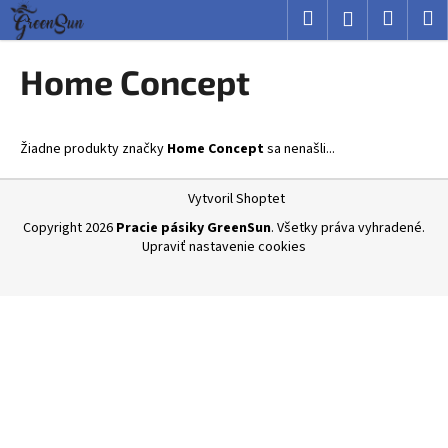
K
Prejsť
Hľadať
Nákup
M
Prihlásenie
na
o
obsah
Späť
Späť
košík
š
Home Concept
í
Č
k
o
Žiadne produkty značky
Home Concept
sa nenašli...
p
o
Z
Vytvoril Shoptet
t
á
Copyright 2026
Pracie pásiky GreenSun
. Všetky práva vyhradené.
r
p
Upraviť nastavenie cookies
e
ä
b
t
u
i
j
e
e
t
e
n