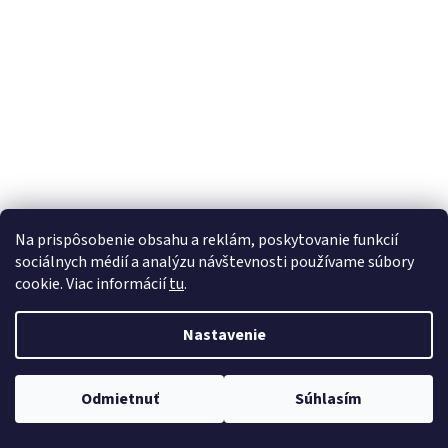
á
j
s
ť
?
HĽADAŤ
Na prispôsobenie obsahu a reklám, poskytovanie funkcií
sociálnych médií a analýzu návštevnosti používame súbory
cookie. Viac informácií
tu
.
Nastavenie
Odmietnuť
Súhlasím