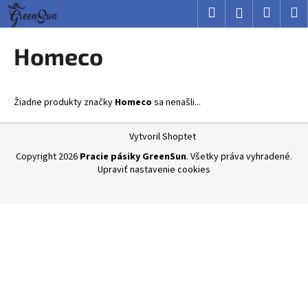
K
Prejsť
Hľadať
Nákup
M
Prihlásenie
na
o
obsah
Späť
Späť
košík
š
Homeco
í
Č
k
o
Žiadne produkty značky
Homeco
sa nenašli...
p
o
Z
Vytvoril Shoptet
t
á
Copyright 2026
Pracie pásiky GreenSun
. Všetky práva vyhradené.
r
p
Upraviť nastavenie cookies
e
ä
b
t
u
i
j
e
e
t
e
n