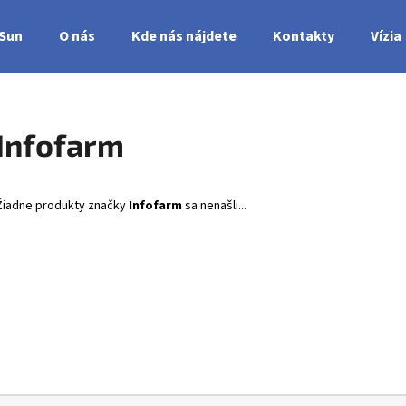
nSun
O nás
Kde nás nájdete
Kontakty
Vízia
Čo potrebujete nájsť?
Infofarm
HĽADAŤ
Žiadne produkty značky
Infofarm
sa nenašli...