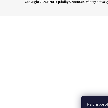
Copyright 2026
Pracie pásiky GreenSun
. Všetky práva 
á
p
ä
t
i
e
Na prispôsob