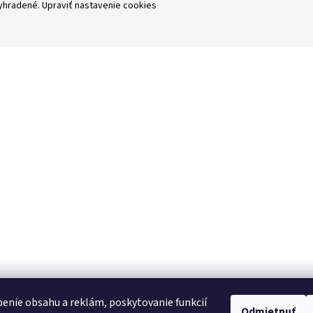
vyhradené.
Upraviť nastavenie cookies
enie obsahu a reklám, poskytovanie funkcií
Odmietnuť