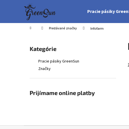
K
Prejsť
na
o
Pracie pásiky Gree
obsah
Späť
Späť
š
do
do
í
Domov
Predávané značky
Infofarm
obchodu
obchodu
k
B
o
Preskočiť
Kategórie
č
kategórie
n
Pracie pásiky GreenSun
ý
Značky
p
a
n
Prijímame online platby
e
l
Z