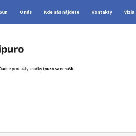
nSun
O nás
Kde nás nájdete
Kontakty
Vízia
Čo potrebujete nájsť?
ipuro
HĽADAŤ
Žiadne produkty značky
ipuro
sa nenašli...