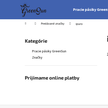
K
Prejsť
na
o
Pracie pásiky Gree
obsah
Späť
Späť
š
do
do
í
Domov
Predávané značky
ipuro
obchodu
obchodu
k
B
o
Preskočiť
Kategórie
č
kategórie
n
Pracie pásiky GreenSun
ý
Značky
p
a
n
Prijímame online platby
e
l
Z