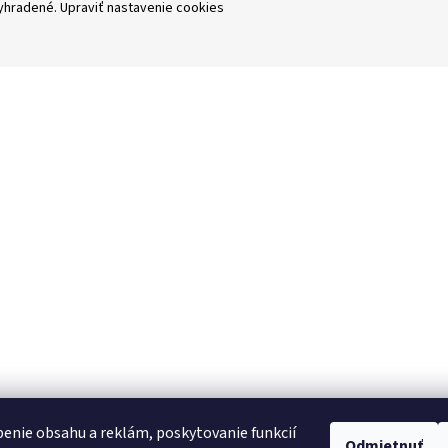
vyhradené.
Upraviť nastavenie cookies
enie obsahu a reklám, poskytovanie funkcií
Odmietnuť