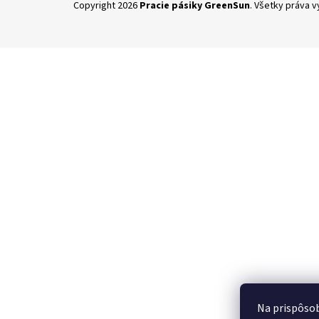
Copyright 2026
Pracie pásiky GreenSun
. Všetky práva 
á
p
ä
t
i
e
Na prispôsob