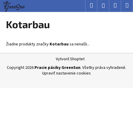
K
Prejsť
Hľadať
Nákup
M
Prihlásenie
na
o
obsah
Späť
Späť
košík
š
Kotarbau
í
Č
k
o
Žiadne produkty značky
Kotarbau
sa nenašli...
p
o
Z
Vytvoril Shoptet
t
á
Copyright 2026
Pracie pásiky GreenSun
. Všetky práva vyhradené.
r
p
Upraviť nastavenie cookies
e
ä
b
t
u
i
j
e
e
t
e
n