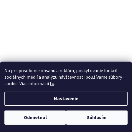
á
j
s
ť
?
HĽADAŤ
Na prispôsobenie obsahu a reklám, poskytovanie funkcií
sociálnych médií a analýzu návštevnosti používame súbory
cookie. Viac informácií
tu
.
Nastavenie
Odmietnuť
Súhlasím