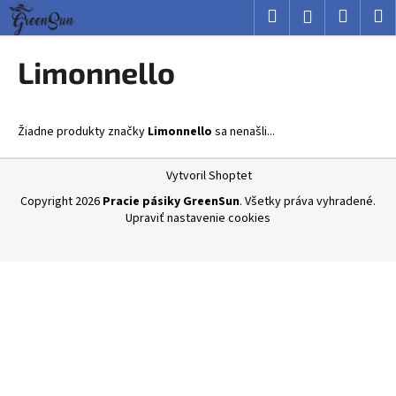
K
Prejsť
Hľadať
Nákup
M
Prihlásenie
na
o
obsah
Späť
Späť
košík
š
Limonnello
í
Č
k
o
Žiadne produkty značky
Limonnello
sa nenašli...
p
o
Z
Vytvoril Shoptet
t
á
Copyright 2026
Pracie pásiky GreenSun
. Všetky práva vyhradené.
r
p
Upraviť nastavenie cookies
e
ä
b
t
u
i
j
e
e
t
e
n