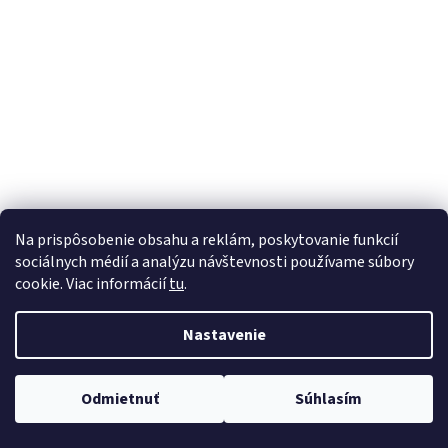
á
j
s
ť
?
HĽADAŤ
Na prispôsobenie obsahu a reklám, poskytovanie funkcií
sociálnych médií a analýzu návštevnosti používame súbory
cookie. Viac informácií
tu
.
Nastavenie
Odmietnuť
Súhlasím