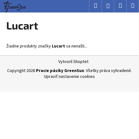
K
Prejsť
Hľadať
Nákup
M
Prihlásenie
na
o
obsah
Späť
Späť
košík
š
Lucart
í
Č
k
o
Žiadne produkty značky
Lucart
sa nenašli...
p
o
Z
Vytvoril Shoptet
t
á
Copyright 2026
Pracie pásiky GreenSun
. Všetky práva vyhradené.
r
p
Upraviť nastavenie cookies
e
ä
b
t
u
i
j
e
e
t
e
n