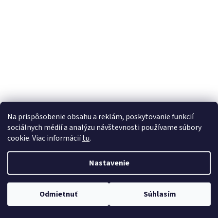
á
j
s
ť
?
HĽADAŤ
Na prispôsobenie obsahu a reklám, poskytovanie funkcií
sociálnych médií a analýzu návštevnosti používame súbory
cookie. Viac informácií
tu
.
Nastavenie
Odmietnuť
Súhlasím