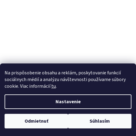
á
j
s
ť
?
HĽADAŤ
Na prispôsobenie obsahu a reklám, poskytovanie funkcií
sociálnych médií a analýzu návštevnosti používame súbory
cookie. Viac informácií
tu
.
Nastavenie
Odmietnuť
Súhlasím