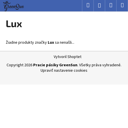
K
Prejsť
Hľadať
Nákup
M
Prihlásenie
na
o
obsah
Späť
Späť
košík
š
Lux
í
Č
k
o
Žiadne produkty značky
Lux
sa nenašli...
p
o
Z
Vytvoril Shoptet
t
á
Copyright 2026
Pracie pásiky GreenSun
. Všetky práva vyhradené.
r
p
Upraviť nastavenie cookies
e
ä
b
t
u
i
j
e
e
t
e
n