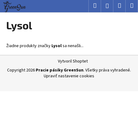
K
Prejsť
Hľadať
Nákup
M
Prihlásenie
na
o
obsah
Späť
Späť
košík
š
Lysol
í
Č
k
o
Žiadne produkty značky
Lysol
sa nenašli...
p
o
Z
Vytvoril Shoptet
t
á
Copyright 2026
Pracie pásiky GreenSun
. Všetky práva vyhradené.
r
p
Upraviť nastavenie cookies
e
ä
b
t
u
i
j
e
e
t
e
n