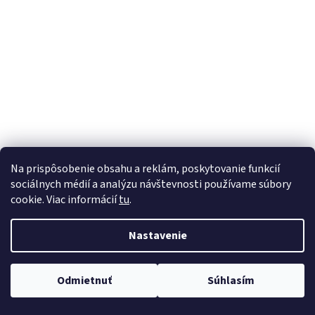
á
j
s
ť
?
HĽADAŤ
Na prispôsobenie obsahu a reklám, poskytovanie funkcií
sociálnych médií a analýzu návštevnosti používame súbory
cookie. Viac informácií
tu
.
Nastavenie
Odmietnuť
Súhlasím