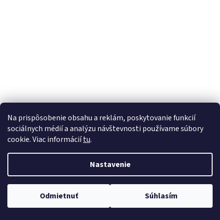
á
j
s
ť
?
HĽADAŤ
Na prispôsobenie obsahu a reklám, poskytovanie funkcií
sociálnych médií a analýzu návštevnosti používame súbory
cookie. Viac informácií
tu
.
Nastavenie
Odmietnuť
Súhlasím