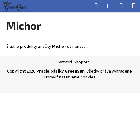
K
Prejsť
Hľadať
Nákup
M
Prihlásenie
na
o
obsah
Späť
Späť
košík
š
Michor
í
Č
k
o
Žiadne produkty značky
Michor
sa nenašli...
p
o
Z
Vytvoril Shoptet
t
á
Copyright 2026
Pracie pásiky GreenSun
. Všetky práva vyhradené.
r
p
Upraviť nastavenie cookies
e
ä
b
t
u
i
j
e
e
t
e
n