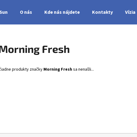
nSun
O nás
Kde nás nájdete
Kontakty
Vízia
Čo potrebujete nájsť?
Morning Fresh
HĽADAŤ
Žiadne produkty značky
Morning Fresh
sa nenašli...