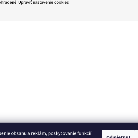
vyhradené.
Upraviť nastavenie cookies
enie obsahu a reklám, poskytovanie funkcií
Odmietnuť