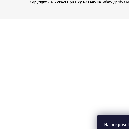
Copyright 2026
Pracie pásiky GreenSun
. Všetky práva 
á
p
ä
t
i
e
Na prispôsob