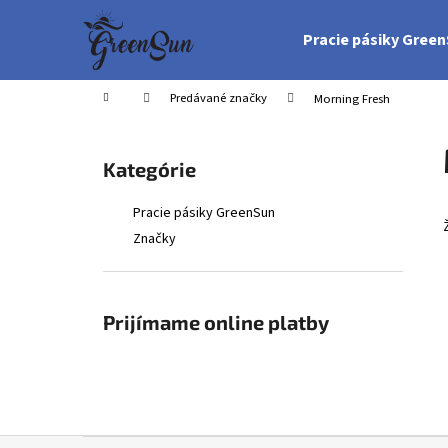
K
Prejsť
na
o
Pracie pásiky Gree
obsah
Späť
Späť
š
do
do
í
Domov
Predávané značky
Morning Fresh
obchodu
obchodu
k
B
o
Preskočiť
Kategórie
č
kategórie
n
Pracie pásiky GreenSun
ý
Značky
p
a
n
Prijímame online platby
e
l
Z