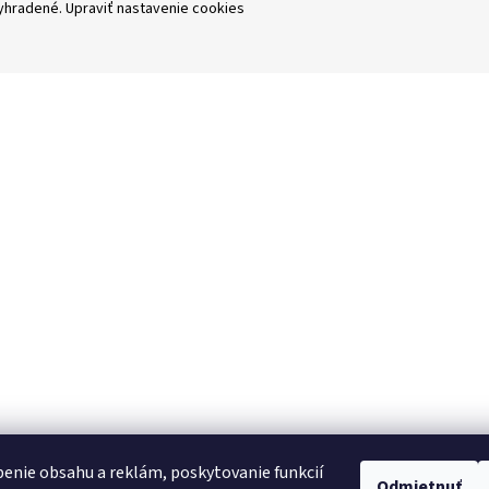
vyhradené.
Upraviť nastavenie cookies
enie obsahu a reklám, poskytovanie funkcií
Odmietnuť