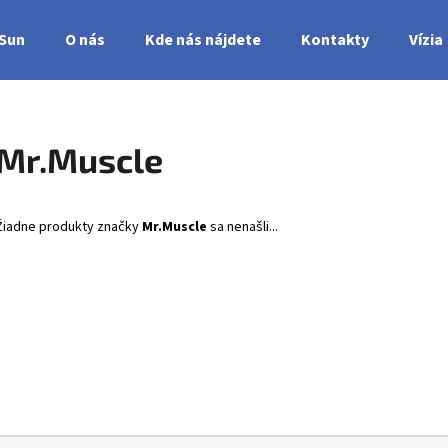
nSun
O nás
Kde nás nájdete
Kontakty
Vízia
Čo potrebujete nájsť?
Mr.Muscle
HĽADAŤ
Žiadne produkty značky
Mr.Muscle
sa nenašli...