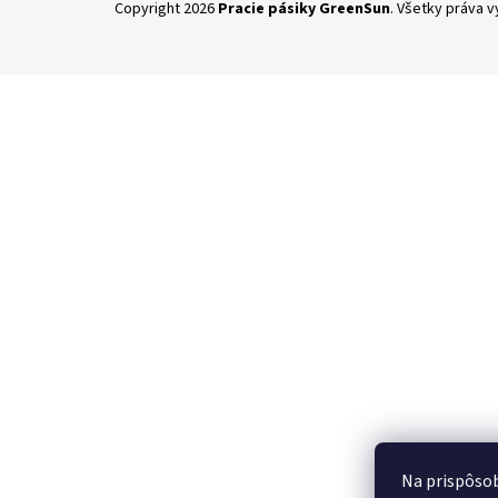
Copyright 2026
Pracie pásiky GreenSun
. Všetky práva 
á
p
ä
t
i
e
Na prispôsob