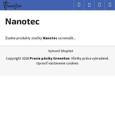
K
Prejsť
Hľadať
Nákup
M
Prihlásenie
na
o
obsah
Späť
Späť
košík
š
Nanotec
í
Č
k
o
Žiadne produkty značky
Nanotec
sa nenašli...
p
o
Z
Vytvoril Shoptet
t
á
Copyright 2026
Pracie pásiky GreenSun
. Všetky práva vyhradené.
r
p
Upraviť nastavenie cookies
e
ä
b
t
u
i
j
e
e
t
e
n