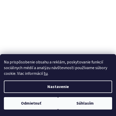
á
j
s
ť
?
HĽADAŤ
Na prispôsobenie obsahu a reklám, poskytovanie funkcií
sociálnych médií a analýzu návštevnosti používame súbory
cookie. Viac informácií
tu
.
Nastavenie
Odmietnuť
Súhlasím