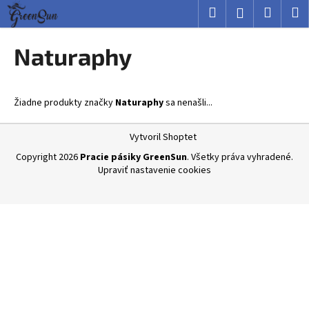
K
Prejsť
Hľadať
Nákup
M
Prihlásenie
na
o
obsah
Späť
Späť
košík
š
Naturaphy
í
Č
k
o
Žiadne produkty značky
Naturaphy
sa nenašli...
p
o
Z
Vytvoril Shoptet
t
á
Copyright 2026
Pracie pásiky GreenSun
. Všetky práva vyhradené.
r
p
Upraviť nastavenie cookies
e
ä
b
t
u
i
j
e
e
t
e
n