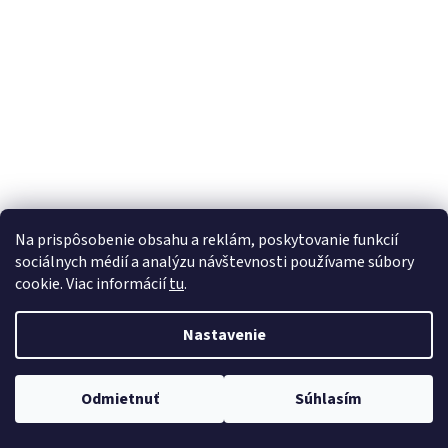
á
j
s
ť
?
HĽADAŤ
Na prispôsobenie obsahu a reklám, poskytovanie funkcií
sociálnych médií a analýzu návštevnosti používame súbory
cookie. Viac informácií
tu
.
Nastavenie
Odmietnuť
Súhlasím