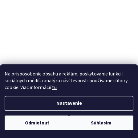
á
j
s
ť
?
HĽADAŤ
Na prispôsobenie obsahu a reklám, poskytovanie funkcií
sociálnych médií a analýzu návštevnosti používame súbory
cookie. Viac informácií
tu
.
Nastavenie
Odmietnuť
Súhlasím