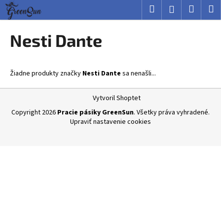
K
Prejsť
Hľadať
Nákup
M
Prihlásenie
na
o
obsah
Späť
Späť
košík
š
Nesti Dante
í
Č
k
o
Žiadne produkty značky
Nesti Dante
sa nenašli...
p
o
Z
Vytvoril Shoptet
t
á
Copyright 2026
Pracie pásiky GreenSun
. Všetky práva vyhradené.
r
p
Upraviť nastavenie cookies
e
ä
b
t
u
i
j
e
e
t
e
n