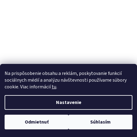
á
j
s
ť
?
HĽADAŤ
Na prispôsobenie obsahu a reklám, poskytovanie funkcií
sociálnych médií a analýzu návštevnosti používame súbory
cookie. Viac informácií
tu
.
Nastavenie
Odmietnuť
Súhlasím