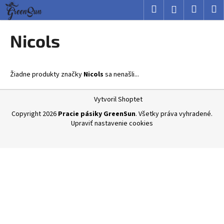
K
Prejsť
Hľadať
Nákup
M
Prihlásenie
na
o
obsah
Späť
Späť
košík
š
Nicols
í
Č
k
o
Žiadne produkty značky
Nicols
sa nenašli...
p
o
Z
Vytvoril Shoptet
t
á
Copyright 2026
Pracie pásiky GreenSun
. Všetky práva vyhradené.
r
p
Upraviť nastavenie cookies
e
ä
b
t
u
i
j
e
e
t
e
n