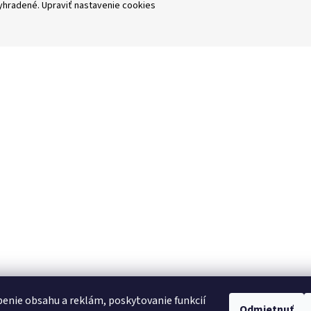
vyhradené.
Upraviť nastavenie cookies
enie obsahu a reklám, poskytovanie funkcií
Odmietnuť