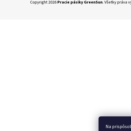
Copyright 2026
Pracie pásiky GreenSun
. Všetky práva 
á
p
ä
t
i
e
Na prispôsob