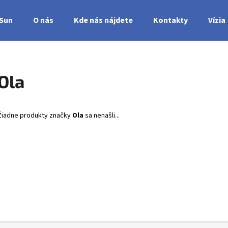
nSun
O nás
Kde nás nájdete
Kontakty
Vízia
Čo potrebujete nájsť?
Ola
HĽADAŤ
Žiadne produkty značky
Ola
sa nenašli...