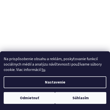
á
j
s
ť
?
HĽADAŤ
Na prispôsobenie obsahu a reklám, poskytovanie funkcií
sociálnych médií a analýzu návštevnosti používame súbory
cookie. Viac informácií
tu
.
Nastavenie
Odmietnuť
Súhlasím