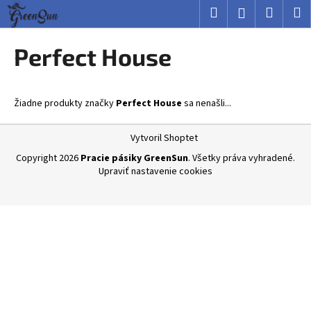
K
Prejsť
Hľadať
Nákup
M
Prihlásenie
na
o
obsah
Späť
Späť
košík
š
Perfect House
í
Č
k
o
Žiadne produkty značky
Perfect House
sa nenašli...
p
o
Z
Vytvoril Shoptet
t
á
Copyright 2026
Pracie pásiky GreenSun
. Všetky práva vyhradené.
r
p
Upraviť nastavenie cookies
e
ä
b
t
u
i
j
e
e
t
e
n