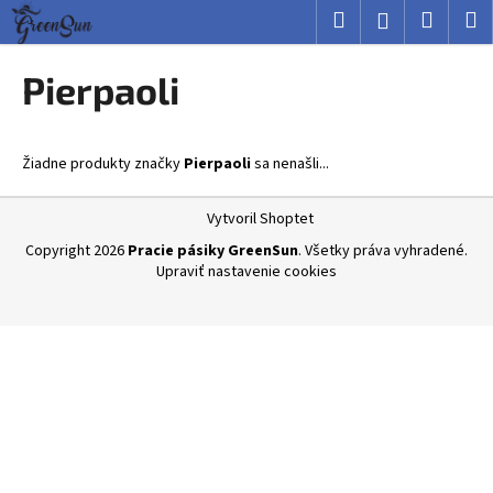
K
Prejsť
Hľadať
Nákup
M
Prihlásenie
na
o
obsah
Späť
Späť
košík
š
Pierpaoli
í
Č
k
o
Žiadne produkty značky
Pierpaoli
sa nenašli...
p
o
Z
Vytvoril Shoptet
t
á
Copyright 2026
Pracie pásiky GreenSun
. Všetky práva vyhradené.
r
p
Upraviť nastavenie cookies
e
ä
b
t
u
i
j
e
e
t
e
n