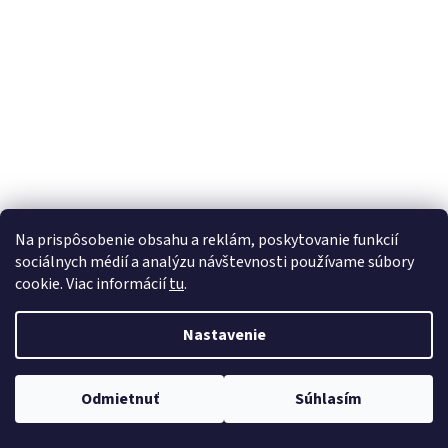
á
j
s
ť
?
HĽADAŤ
Na prispôsobenie obsahu a reklám, poskytovanie funkcií
sociálnych médií a analýzu návštevnosti používame súbory
cookie. Viac informácií
tu
.
Nastavenie
Odmietnuť
Súhlasím