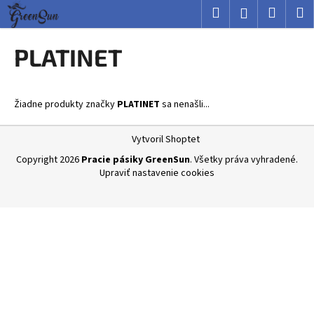
K
Prejsť
Hľadať
Nákup
M
Prihlásenie
na
o
obsah
Späť
Späť
košík
š
PLATINET
í
Č
k
o
Žiadne produkty značky
PLATINET
sa nenašli...
p
o
Z
Vytvoril Shoptet
t
á
Copyright 2026
Pracie pásiky GreenSun
. Všetky práva vyhradené.
r
p
Upraviť nastavenie cookies
e
ä
b
t
u
i
j
e
e
t
e
n