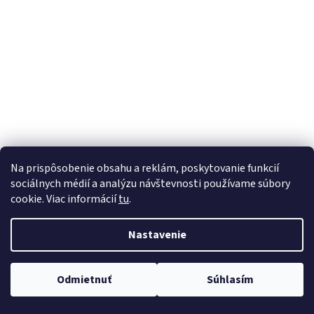
á
j
s
ť
?
HĽADAŤ
Na prispôsobenie obsahu a reklám, poskytovanie funkcií
sociálnych médií a analýzu návštevnosti používame súbory
cookie. Viac informácií
tu
.
Nastavenie
Odmietnuť
Súhlasím