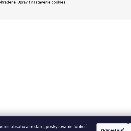
vyhradené.
Upraviť nastavenie cookies
enie obsahu a reklám, poskytovanie funkcií
Odmietnuť