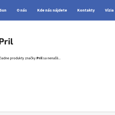
nSun
O nás
Kde nás nájdete
Kontakty
Vízia
Čo potrebujete nájsť?
Pril
HĽADAŤ
Žiadne produkty značky
Pril
sa nenašli...