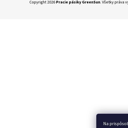
Copyright 2026
Pracie pásiky GreenSun
. Všetky práva 
á
p
ä
t
i
e
Na prispôsob