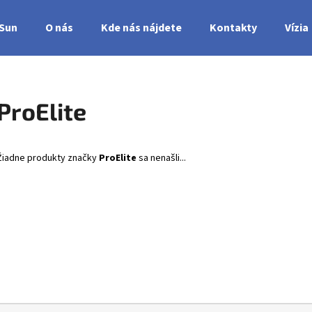
nSun
O nás
Kde nás nájdete
Kontakty
Vízia
Čo potrebujete nájsť?
ProElite
HĽADAŤ
Žiadne produkty značky
ProElite
sa nenašli...