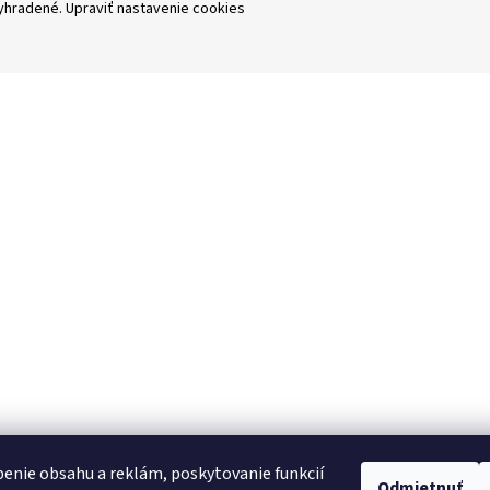
vyhradené.
Upraviť nastavenie cookies
enie obsahu a reklám, poskytovanie funkcií
Odmietnuť