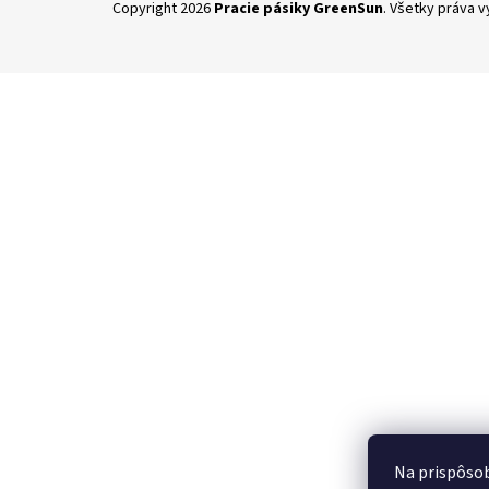
Copyright 2026
Pracie pásiky GreenSun
. Všetky práva 
á
p
ä
t
i
e
Na prispôsob