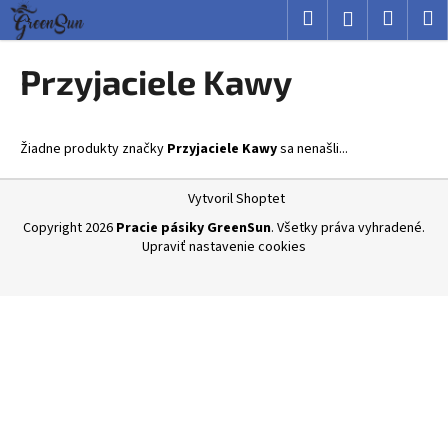
K
Prejsť
Hľadať
Nákup
M
Prihlásenie
na
o
obsah
Späť
Späť
košík
š
Przyjaciele Kawy
í
Č
k
o
Žiadne produkty značky
Przyjaciele Kawy
sa nenašli...
p
o
Z
Vytvoril Shoptet
t
á
Copyright 2026
Pracie pásiky GreenSun
. Všetky práva vyhradené.
r
p
Upraviť nastavenie cookies
e
ä
b
t
u
i
j
e
e
t
e
n