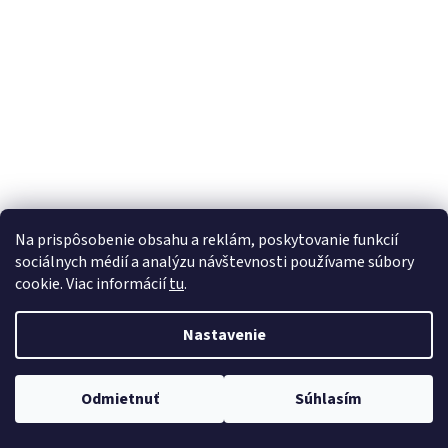
á
j
s
ť
?
HĽADAŤ
Na prispôsobenie obsahu a reklám, poskytovanie funkcií
sociálnych médií a analýzu návštevnosti používame súbory
cookie. Viac informácií
tu
.
Nastavenie
Odmietnuť
Súhlasím